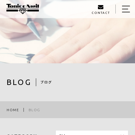
CONTACT
HOME
ABOUT US
MENU
LIBRARY
STAFF
BLOG
ブログ
BLOG
ACCESS
HOME
BLOG
090-3604-5988