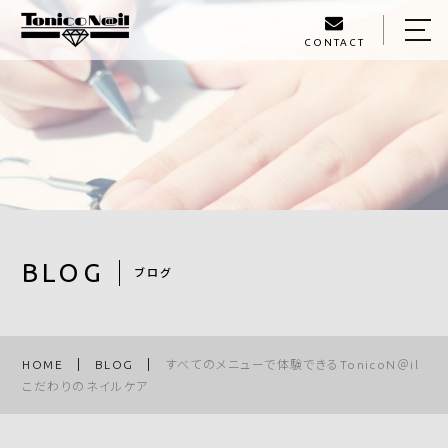
CONTACT
HOME
ABOUT US
MENU
LIBRARY
STAFF
BLOG
ブログ
BLOG
ACCESS
HOME
BLOG
すべてのメニューで体験できるTonicoN＠il
こだわりのネイルケア
090-3604-5988